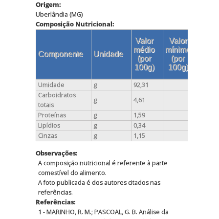
Origem:
Uberlândia (MG)
Composição Nutricional:
Valor
Valor
Val
médio
mínimo
máx
Componente
Unidade
(por
(por
(po
100g)
100g)
100
Umidade
g
92,31
92,31
Carboidratos
g
4,61
4,61
totais
Proteínas
g
1,59
1,59
Lipídios
g
0,34
0,34
Cinzas
g
1,15
1,15
Observações:
A composição nutricional é referente à parte
comestível do alimento.
A foto publicada é dos autores citados nas
referências.
Referências:
1 - MARINHO, R. M.; PASCOAL, G. B. Análise da