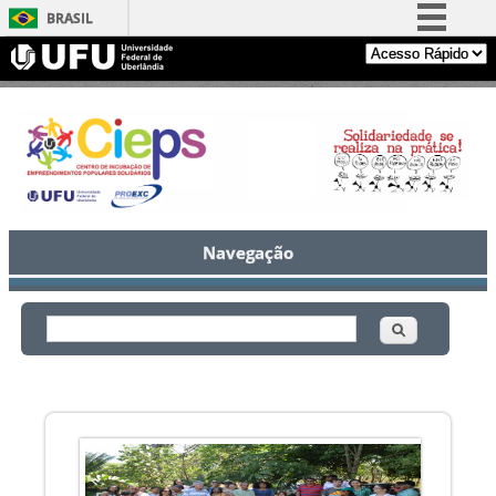
BRASIL
Simplifique!
Comunica BR
Participe
Acesso à informação
Legislação
Canais
Navegação
Buscar
Formulário de busca