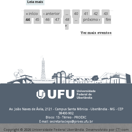
Leia mais
« início
‹ anterior
…
40
41
42
43
Páginas
44
45
46
47
48
…
próximo ›
fim
»
Ver mais eventos
Av. João Naves de Ávila, 2121 - Campus Santa Mônica - Uberlândia - MG - CEP
38400-902
Bloco: 1S - Térreo - PROEXC
E-mail: secretariacieps@proex.ufu.br
Copyright © 2026 Universidade Federal Uberlândia. Desenvolvido por
CTI
com