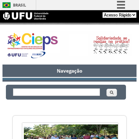
BRASIL
Simplifique!
Comunica BR
Participe
Acesso à informação
Legislação
Canais
Navegação
Buscar
Formulário de busca