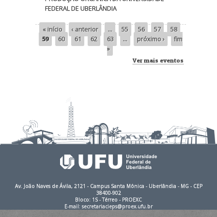
FEDERAL DE UBERLÂNDIA
« início
‹ anterior
…
55
56
57
58
Páginas
59
60
61
62
63
…
próximo ›
fim
»
Ver mais eventos
Av. João Naves de Ávila, 2121 - Campus Santa Mônica - Uberlândia - MG - CEP
38400-902
Bloco: 1S - Térreo - PROEXC
E-mail: secretariacieps@proex.ufu.br