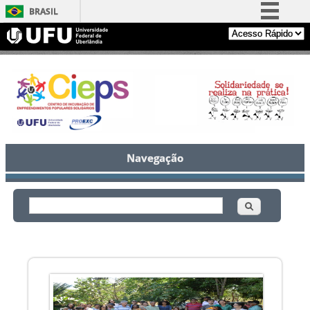
BRASIL
Simplifique!
Comunica BR
Participe
Acesso à informação
Legislação
Canais
Navegação
Buscar
Formulário de busca