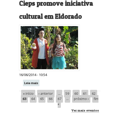
Cieps promove iniciativa
cultural em Eldorado
16/06/2014 - 10:54
Leia mais
« início
‹ anterior
…
59
60
61
62
Páginas
63
64
65
66
67
…
próximo ›
fim
»
Ver mais eventos