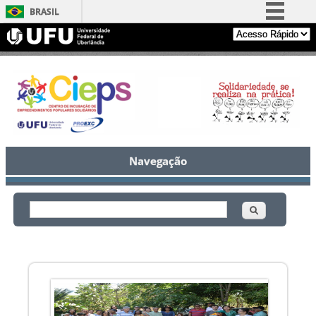
BRASIL
Simplifique!
Comunica BR
Participe
Acesso à informação
Legislação
Canais
Navegação
Buscar
Formulário de busca