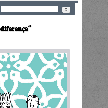
Buscar
ormulário de busca
 diferença"