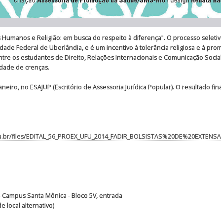
itos Humanos e Religião: em busca do respeito à diferença". O processo seleti
idade Federal de Uberlândia, e é um incentivo à tolerância religiosa e à pr
entre os estudantes de Direito, Relações Internacionais e Comunicação Soc
erdade de crenças.
aneiro, no ESAJUP (Escritório de Assessoria Jurídica Popular). O resultado fina
x.ufu.br/files/EDITAL_56_PROEX_UFU_2014_FADIR_BOLSISTAS%20DE%20EX
r - Campus Santa Mônica - Bloco 5V, entrada
 local alternativo)