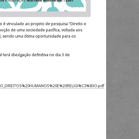
vo é vinculado ao projeto de pesquisa "Direito e
omoção de uma sociedade pacífica, voltada aos
ial, sendo uma ótima oportunidade para os
l terá divulgação definitiva no dia 3 de
TENSAO_DIREITOS%20HUMANOS%20E%20RELIGI%C3%83O.pdf