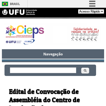
BRASIL
Simplifique!
Comunica BR
Participe
Acesso à informação
Legislação
Canais
Navegação
Buscar
Formulário de busca
Edital de Convocação de
Assembléia do Centro de