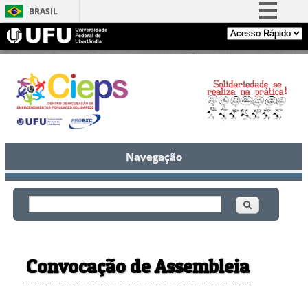
BRASIL
Simplifique!
Comunica BR
Participe
Acesso à informação
Legislação
Canais
Navegação
Buscar
Formulário de busca
Convocação de Assembleia