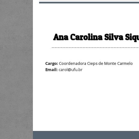
Ana Carolina Silva Siq
Cargo:
Coordenadora Cieps de Monte Carmelo
Email:
carol@ufu.br