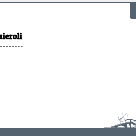
F
uieroli