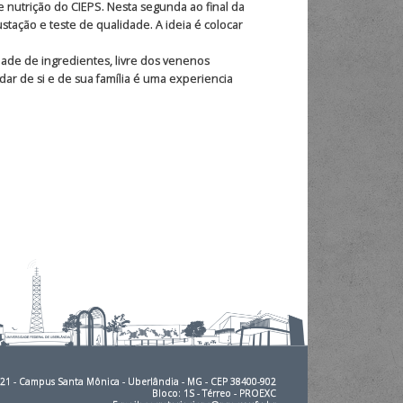
 nutrição do CIEPS. Nesta segunda ao final da
stação e teste de qualidade. A ideia é colocar
ade de ingredientes, livre dos venenos
dar de si e de sua família é uma experiencia
2121 - Campus Santa Mônica - Uberlândia - MG - CEP 38400-902
Bloco: 1S - Térreo - PROEXC