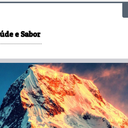
F
aúde e Sabor