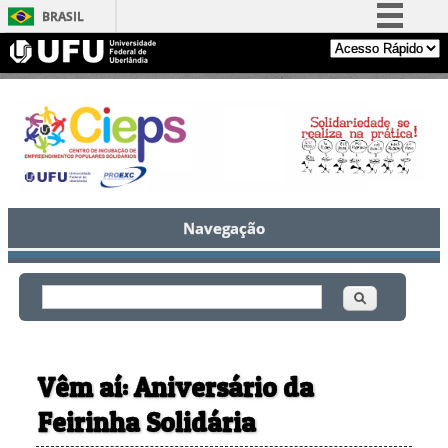
BRASIL
Simplifique!
Comunica BR
Participe
Acesso à informação
Legislação
Canais
Navegação
Buscar
Formulário de busca
Vêm aí: Aniversário da
Feirinha Solidária