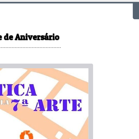
F
e de Aniversário