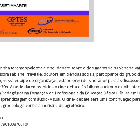
rinha teremos palestra e cine- debate sobre o documentário “O Veneno Vai a Me
sora Fabiane Previtale, doutora em ciências sociais, participante do grupo 
ossa equipe de organização estabeleceu dois horários para as discussões:
s 8:30h. A tarde daremos início ao cine-debate às 14h no auditório da bibliote
a Pedagógica na Formação de Profissionais da Educação Básica Pública em U
 aprendizagem com áudio- visual. O cine- debate será uma continuação par
agroecologia contra a indústria do agrotóxico.
93
3790100876610/