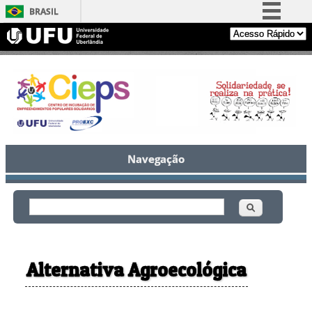
BRASIL
Simplifique!
Comunica BR
Participe
Acesso à informação
Legislação
Canais
Navegação
Buscar
Formulário de busca
Alternativa Agroecológica