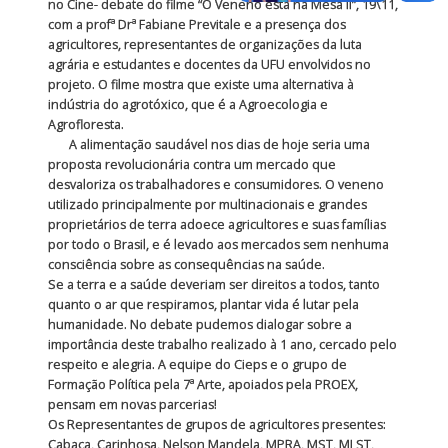
no Cine- debate do filme “O Veneno está na Mesa II”, 19\11,
com a profª Drª Fabiane Previtale e a presença dos
agricultores, representantes de organizações da luta
agrária e estudantes e docentes da UFU envolvidos no
projeto. O filme mostra que existe uma alternativa à
indústria do agrotóxico, que é a Agroecologia e
Agrofloresta.
A alimentação saudável nos dias de hoje seria uma
proposta revolucionária contra um mercado que
desvaloriza os trabalhadores e consumidores. O veneno
utilizado principalmente por multinacionais e grandes
proprietários de terra adoece agricultores e suas famílias
por todo o Brasil, e é levado aos mercados sem nenhuma
consciência sobre as consequências na saúde.
Se a terra e a saúde deveriam ser direitos a todos, tanto
quanto o ar que respiramos, plantar vida é lutar pela
humanidade. No debate pudemos dialogar sobre a
importância deste trabalho realizado à 1 ano, cercado pelo
respeito e alegria. A equipe do Cieps e o grupo de
Formação Política pela 7ª Arte, apoiados pela PROEX,
pensam em novas parcerias!
Os Representantes de grupos de agricultores presentes:
Cabaça, Carinhosa, Nelson Mandela, MPRA, MST, MLST,