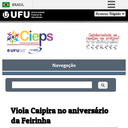
BRASIL
Simplifique!
Comunica BR
Participe
Acesso à informação
Legislação
Canais
Navegação
Buscar
Formulário de busca
Viola Caipira no aniversário
da Feirinha