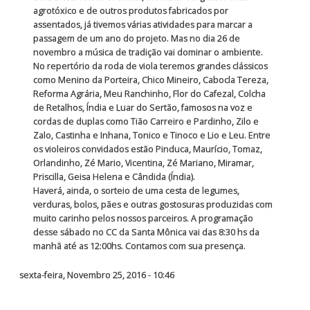
agrotóxico e de outros produtos fabricados por
assentados, já tivemos várias atividades para marcar a
passagem de um ano do projeto. Mas no dia 26 de
novembro a música de tradição vai dominar o ambiente.
No repertório da roda de viola teremos grandes clássicos
como Menino da Porteira, Chico Mineiro, Cabocla Tereza,
Reforma Agrária, Meu Ranchinho, Flor do Cafezal, Colcha
de Retalhos, Índia e Luar do Sertão, famosos na voz e
cordas de duplas como Tião Carreiro e Pardinho, Zilo e
Zalo, Castinha e Inhana, Tonico e Tinoco e Lio e Leu. Entre
os violeiros convidados estão Pinduca, Maurício, Tomaz,
Orlandinho, Zé Mario, Vicentina, Zé Mariano, Miramar,
Priscilla, Geisa Helena e Cândida (Índia).
Haverá, ainda, o sorteio de uma cesta de legumes,
verduras, bolos, pães e outras gostosuras produzidas com
muito carinho pelos nossos parceiros. A programação
desse sábado no CC da Santa Mônica vai das 8:30 hs da
manhã até as 12:00hs. Contamos com sua presença.
sexta-feira, Novembro 25, 2016 - 10:46