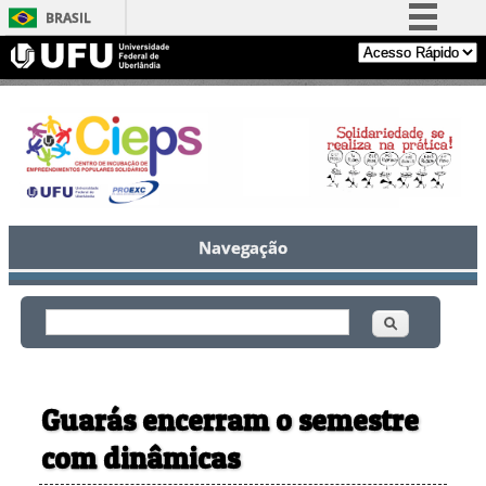
BRASIL
Simplifique!
Comunica BR
Participe
Acesso à informação
Legislação
Canais
Navegação
Buscar
Formulário de busca
Guarás encerram o semestre
com dinâmicas