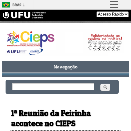
BRASIL
Simplifique!
Comunica BR
Participe
Acesso à informação
Legislação
Canais
Navegação
Buscar
Formulário de busca
1ª Reunião da Feirinha
acontece no CIEPS