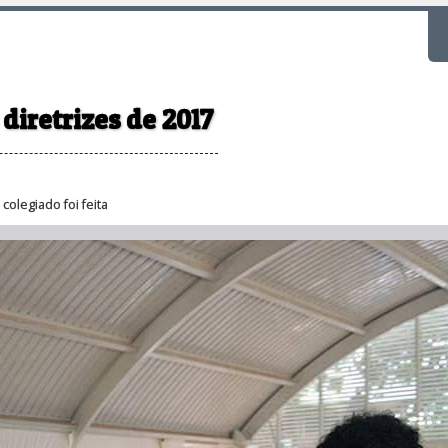
F
diretrizes de 2017
olegiado foi feita