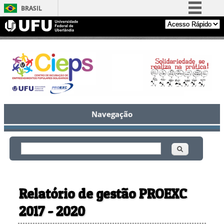
BRASIL
Simplifique!
Comunica BR
Participe
Acesso à informação
Legislação
Canais
Navegação
Buscar
Formulário de busca
Relatório de gestão PROEXC
2017 - 2020