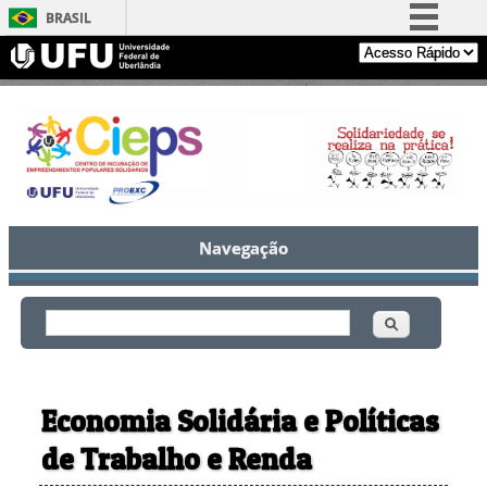
BRASIL
Simplifique!
Comunica BR
Participe
Acesso à informação
Legislação
Canais
Navegação
Buscar
Formulário de busca
Economia Solidária e Políticas
de Trabalho e Renda