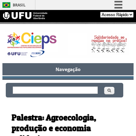
BRASIL
Simplifique!
Comunica BR
Participe
Acesso à informação
Legislação
Canais
Navegação
Buscar
Formulário de busca
Palestra: Agroecologia,
produção e economia