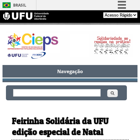
BRASIL
Simplifique!
Comunica BR
Participe
Acesso à informação
Legislação
Canais
Navegação
Buscar
Formulário de busca
Feirinha Solidária da UFU
edição especial de Natal