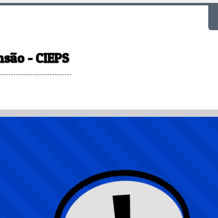
F
nsão - CIEPS