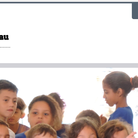
F
rau