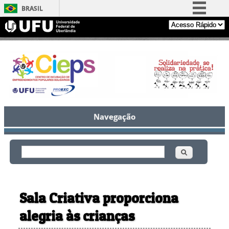
BRASIL
Simplifique!
Comunica BR
Participe
Acesso à informação
Legislação
Canais
Navegação
Buscar
Formulário de busca
Sala Criativa proporciona
alegria às crianças