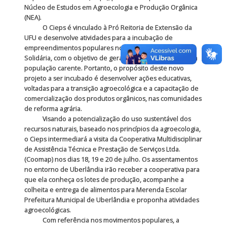
Núcleo de Estudos em Agroecologia e Produção Orgânica
(NEA).
O Cieps é vinculado à Pró Reitoria de Extensão da
UFU e desenvolve atividades para a incubação de
empreendimentos populares no viés da Economia
Solidária, com o objetivo de gerar trabalho e renda para a
população carente. Portanto, o propósito deste novo
projeto a ser incubado é desenvolver ações educativas,
voltadas para a transição agroecológica e a capacitação de
comercialização dos produtos orgânicos, nas comunidades
de reforma agrária.
Visando a potencialização do uso sustentável dos
recursos naturais, baseado nos princípios da agroecologia,
o Cieps intermediará a visita da Cooperativa Multidisciplinar
de Assistência Técnica e Prestação de Serviços Ltda.
(Coomap) nos dias 18, 19 e 20 de julho. Os assentamentos
no entorno de Uberlândia irão receber a cooperativa para
que ela conheça os lotes de produção, acompanhe a
colheita e entrega de alimentos para Merenda Escolar
Prefeitura Municipal de Uberlândia e proponha atividades
agroecológicas.
Com referência nos movimentos populares, a