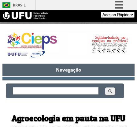
BRASIL
Simplifique!
Comunica BR
Participe
Acesso à informação
Legislação
Canais
Navegação
Buscar
Formulário de busca
Agroecologia em pauta na UFU