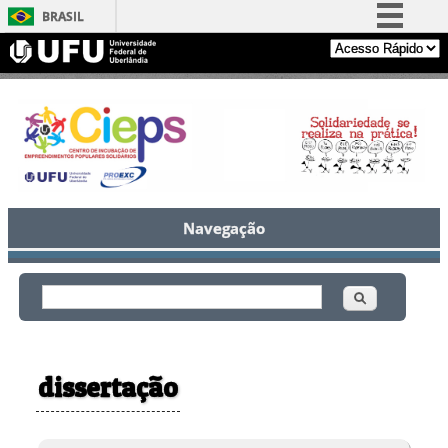
BRASIL
Simplifique!
Comunica BR
Participe
Acesso à informação
Legislação
Canais
Navegação
Buscar
Formulário de busca
dissertação