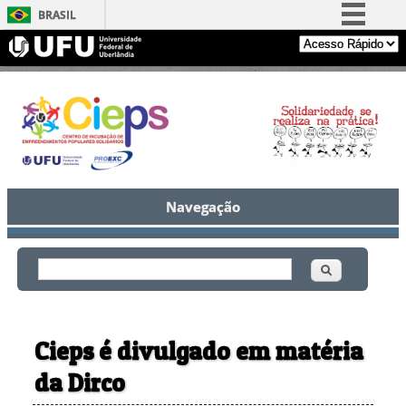
BRASIL
Simplifique!
Comunica BR
Participe
Acesso à informação
Legislação
Canais
Navegação
Buscar
Formulário de busca
Cieps é divulgado em matéria
da Dirco