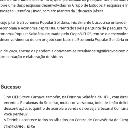
mpõe uma das pesquisas desenvolvidas no Grupo de Estudos, Pesquisas e In
iciação Científica Júnior, com estudantes da Educação Básica.
ujo pilar é a Economia Popular Solidária, inicialmente buscou-se entender
economia e economia capitalista. Orientados pela pergunta de pesquisa "Qu
onomia Popular Solidária incubado pelo Cieps/UFU?", tem-se o desenvolv
do desenvolvimento de um projeto com base na Economia Popular Solidária 
 de 2020, apesar da pandemia obtiveram-se resultados significativos com o
 apresentação e elaboração de vídeos.
 Sucesso
E no CIEPS teve Carnaval também, na Feirinha Solidária da UFU , com direi
enredo a Paralamas do Sucesso, muita conversa boa, bolo de limão delic
descontração, suquinho de acerola e venda da cerveja artesanal Comuna
Você perdeu?
A Feirinha acontece todos os sábados, no Centro de Convivência do Camp
13/03/2019 - 11:54