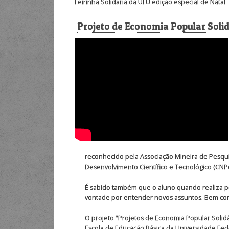
Feirinha Solidária da UFU edição especial de Natal
Projeto de Economia Popular Solidá
reconhecido pela Associação Mineira de Pesquisa e
Desenvolvimento Científico e Tecnológico (CNPq
É sabido também que o aluno quando realiza pe
vontade por entender novos assuntos. Bem como
O projeto "Projetos de Economia Popular Solidár
Escola de Educação Básica da Universidade Fede