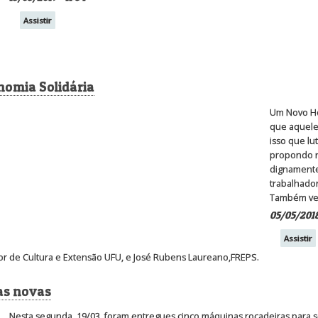
Assistir
nomia Solidária
Um Novo Ho
que aquele
isso que lu
propondo n
dignamente 
trabalhado
Também veja
05/05/2018
Assistir
itor de Cultura e Extensão UFU, e José Rubens Laureano,FREPS.
as novas
Nesta segunda, 19/03, foram entregues cinco máquinas roçadeiras para 