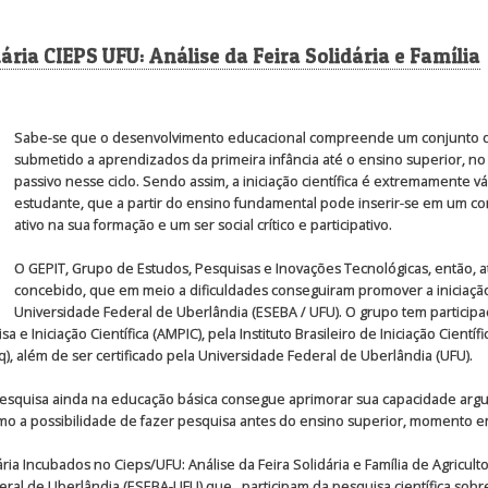
ria CIEPS UFU: Análise da Feira Solidária e Família
Sabe-se que o desenvolvimento educacional compreende um conjunto d
submetido a aprendizados da primeira infância até o ensino superior, no
passivo nesse ciclo. Sendo assim, a iniciação científica é extremamente vá
estudante, que a partir do ensino fundamental pode inserir-se em um c
ativo na sua formação e um ser social crítico e participativo.
O GEPIT, Grupo de Estudos, Pesquisas e Inovações Tecnológicas, então, 
concebido, que em meio a dificuldades conseguiram promover a iniciação 
Universidade Federal de Uberlândia (ESEBA / UFU). O grupo tem participaç
 Iniciação Científica (AMPIC), pela Instituto Brasileiro de Iniciação Científi
), além de ser certificado pela Universidade Federal de Uberlândia (UFU).
squisa ainda na educação básica consegue aprimorar sua capacidade argumen
 a possibilidade de fazer pesquisa antes do ensino superior, momento em
ia Incubados no Cieps/UFU: Análise da Feira Solidária e Família de Agricult
ral de Uberlândia (ESEBA-UFU) que participam da pesquisa científica sobre