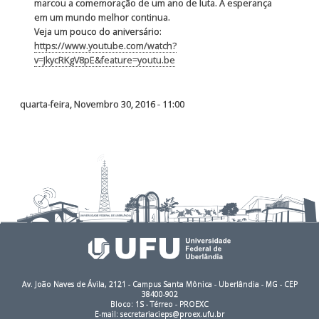
marcou a comemoração de um ano de luta. A esperança
em um mundo melhor continua.
Veja um pouco do aniversário:
https://www.youtube.com/watch?
v=JkycRKgV8pE&feature=youtu.be
quarta-feira, Novembro 30, 2016 - 11:00
Av. João Naves de Ávila, 2121 - Campus Santa Mônica - Uberlândia - MG - CEP
38400-902
Bloco: 1S - Térreo - PROEXC
E-mail: secretariacieps@proex.ufu.br