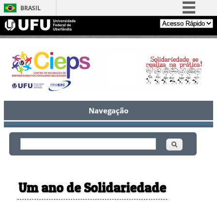
BRASIL
Simplifique!
Comunica BR
Participe
Acesso à informação
Legislação
Canais
Navegação
Buscar
Formulário de busca
Um ano de Solidariedade