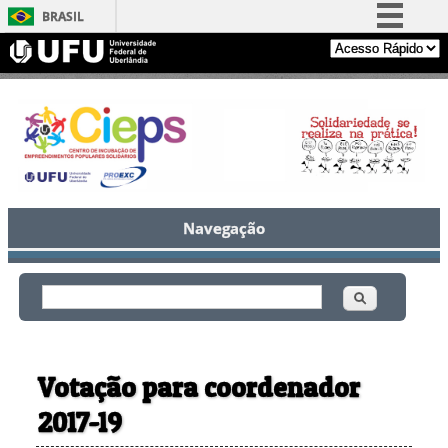
BRASIL
Simplifique!
Comunica BR
Participe
Acesso à informação
Legislação
Canais
Navegação
Buscar
Formulário de busca
Votação para coordenador
2017-19