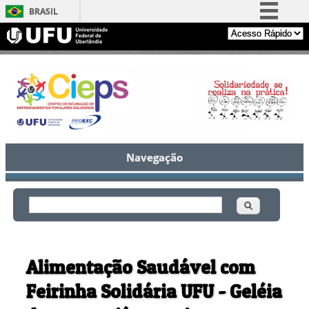
BRASIL
Simplifique!
Comunica BR
Participe
Acesso à informação
Legislação
Canais
Navegação
Buscar
Formulário de busca
Alimentação Saudável com
Feirinha Solidária UFU - Geléia