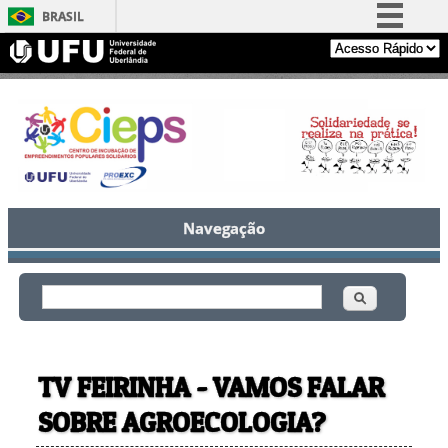
BRASIL
Simplifique!
Comunica BR
Participe
Acesso à informação
Legislação
Canais
Navegação
Buscar
Formulário de busca
TV FEIRINHA - VAMOS FALAR
SOBRE AGROECOLOGIA?