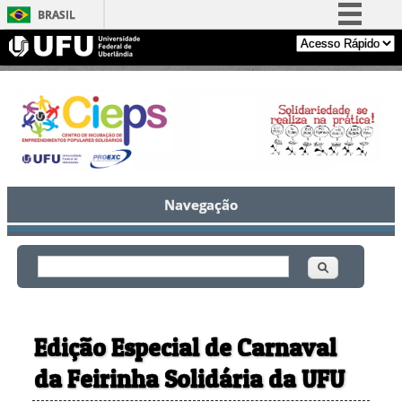
BRASIL
Simplifique!
Comunica BR
Participe
Acesso à informação
Legislação
Canais
Navegação
Buscar
Formulário de busca
Edição Especial de Carnaval
da Feirinha Solidária da UFU