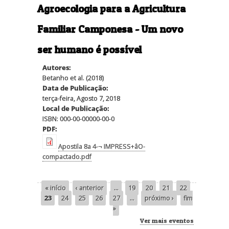
Agroecologia para a Agricultura
Familiar Camponesa - Um novo
ser humano é possível
Autores:
Betanho et al. (2018)
Data de Publicação:
terça-feira, Agosto 7, 2018
Local de Publicação:
ISBN: 000-00-00000-00-0
PDF:
Apostila 8a 4-¬ IMPRESS+âO-
compactado.pdf
« início
‹ anterior
…
19
20
21
22
Páginas
23
24
25
26
27
…
próximo ›
fim
»
Ver mais eventos