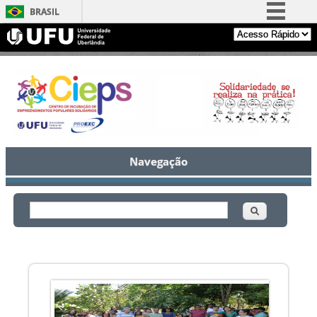
BRASIL
Simplifique!
Comunica BR
Participe
Acesso à informação
Legislação
Canais
Navegação
Buscar
Formulário de busca