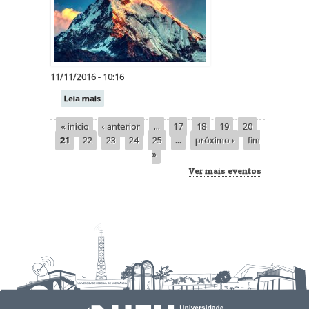
11/11/2016 - 10:16
Leia mais
« início
‹ anterior
…
17
18
19
20
Páginas
21
22
23
24
25
…
próximo ›
fim
»
Ver mais eventos