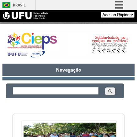
BRASIL
Simplifique!
Comunica BR
Participe
Acesso à informação
Legislação
Canais
Navegação
Buscar
Formulário de busca