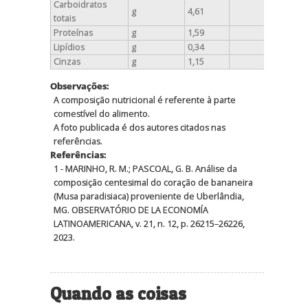
Carboidratos
g
4,61
4,61
totais
Proteínas
g
1,59
1,59
Lipídios
g
0,34
0,34
Cinzas
g
1,15
1,15
Observações:
A composição nutricional é referente à parte
comestível do alimento.
A foto publicada é dos autores citados nas
referências.
Referências:
1 - MARINHO, R. M.; PASCOAL, G. B. Análise da
composição centesimal do coração de bananeira
(Musa paradisiaca) proveniente de Uberlândia,
MG. OBSERVATÓRIO DE LA ECONOMÍA
LATINOAMERICANA, v. 21, n. 12, p. 26215–26226,
2023.
Quando as coisas