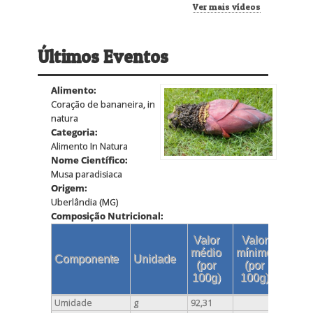
Ver mais vídeos
Últimos Eventos
Alimento:
Coração de bananeira, in
natura
Categoria:
Alimento In Natura
Nome Científico:
Musa paradisiaca
Origem:
Uberlândia (MG)
Composição Nutricional:
Valor
Valor
Val
médio
mínimo
máx
Componente
Unidade
(por
(por
(po
100g)
100g)
100
Umidade
g
92,31
92,31