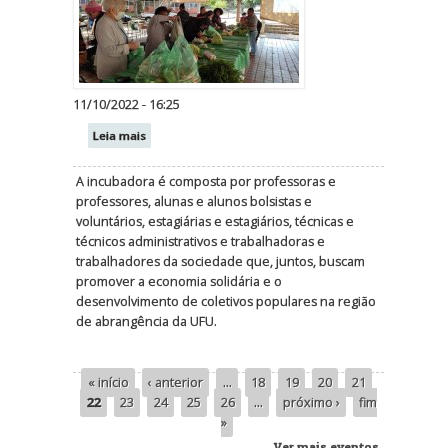
11/10/2022 - 16:25
Leia mais
A incubadora é composta por professoras e
professores, alunas e alunos bolsistas e
voluntários, estagiárias e estagiários, técnicas e
técnicos administrativos e trabalhadoras e
trabalhadores da sociedade que, juntos, buscam
promover a economia solidária e o
desenvolvimento de coletivos populares na região
de abrangência da UFU.
« início
‹ anterior
…
18
19
20
21
Páginas
22
23
24
25
26
…
próximo ›
fim
»
Ver mais eventos