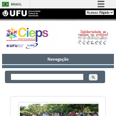
BRASIL
Simplifique!
Comunica BR
Participe
Acesso à informação
Legislação
Canais
Navegação
Buscar
Formulário de busca