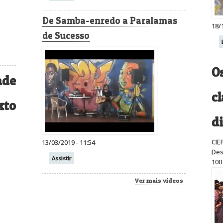
De Samba-enredo a Paralamas
18/
de Sucesso
Os
ade
c
xto
d
CIEP
13/03/2019 - 11:54
Des
Assistir
100
Ver mais vídeos