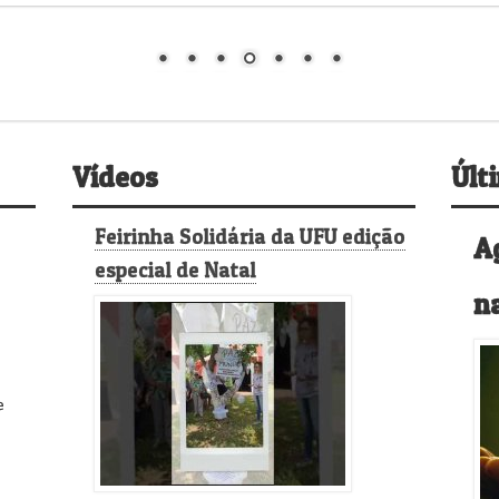
Vídeos
Últ
Feirinha Solidária da UFU edição
A
especial de Natal
n
e