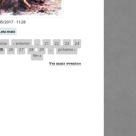
05/2017 - 11:26
Leia mais
nício
‹ anterior
…
21
22
23
24
inas
25
26
27
28
29
…
próximo ›
fim »
Ver mais eventos