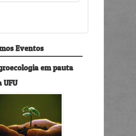
imos Eventos
groecologia em pauta
a UFU