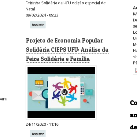
Feirinha Solidária da UFU edição especial de
A
Natal
KA
09/02/2024 - 09:23
D
Assistir
se
L
Un
Projeto de Economia Popular
Me
Solidária CIEPS UFU: Análise da
Hu
<h
Feira Solidária e Família
P
para
Co
an
24/11/2020 - 11:16
de
Assistir