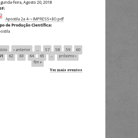
gunda-feira, Agosto 20, 2018
DF:
Apostila 2a 4-¬ IMPRESS+âO.pdf
po de Produção Científica:
ostila
nício
‹ anterior
…
57
58
59
60
inas
61
62
63
64
65
…
próximo ›
fim »
Ver mais eventos