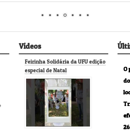
Vídeos
Últ
Feirinha Solidária da UFU edição
O 
especial de Natal
do
lo
Tr
e
ef
26