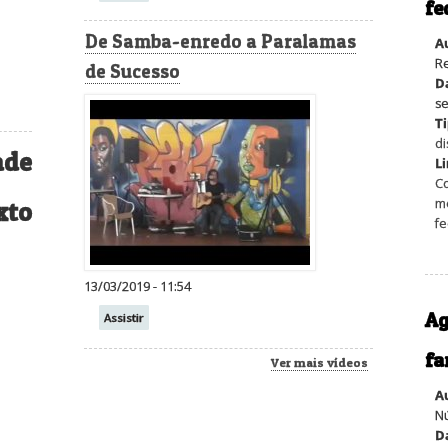
fe
De Samba-enredo a Paralamas
A
Re
de Sucesso
D
se
Ti
di
ade
L
Co
me
xto
fe
13/03/2019 - 11:54
Ag
Assistir
fa
Ver mais vídeos
A
Nú
D